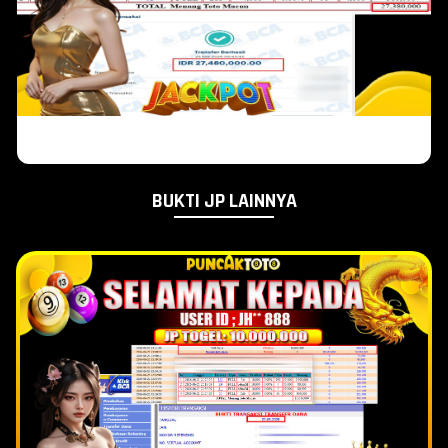
BUKTI JP LAINNYA