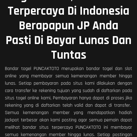
Terpercaya Di Indonesia
Berapapun JP Anda
Pasti Di Bayar Lunas Dan
Tuntas
Bandar togel PUNCAKTOTO merupakan bandar togel dan slot
online yang membayar semua kemenangan member hingga
lunas. Setiap pembayaran pada situs kami dilakukan dengan
cara transfer ke rekening tujuan yang sudah di daftarkan pada
situs togel online kami, Pembayaran hanya dapat di proses jika
rekening yang di daftarkan telah valid dan dapat di transfer.
Semua kemenangan member yang mendapatkan hadiah
jackpot terbesar akan kami posting agar semua pemain dapat
melihat bandar situs terpercaya PUNCAKTOTO ini membayar
semua kemenangan member hingga lunas. Setiap postingan