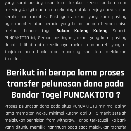
yang kami posting akan kami lakukan sensor pada nomor
rekening 4 digit dan nama rekening untuk menjaga privasi dan
kerahasiaan member. Postingan Jackpot yang kami posting
agar member atau pemain yang belum pernah bermain bisa
melihat bandar togel
Bukan Kaleng Kaleng
Seperti
PUNCAKTOTO ini, Semua postingan jackpot yang kami posting
dapat di lihat data keasliannya melalui nomor reff yang di
tunjukan pada bank atau mbanking saat kita melakukan
transfer.
Berikut ini berapa lama proses
transfer pelunasan dana pada
Bandar Togel PUNCAKTOTO ?
Proses pelunasan dana pada situs PUNCAKTOTO minimal paling
lama memakan waktu minimal kurang dari 3 – 5 menit setelah
melakukan pengisian from withdraw, Tanpa terkecuali jika bank
yang ditunju memiliki gangguan pada saat melakukan transfer