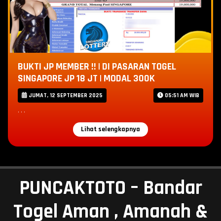
BUKTI JP MEMBER !! | DI PASARAN TOGEL
SINGAPORE JP 18 JT | MODAL 300K
JUMAT, 12 SEPTEMBER 2025
05:51 AM WIB
. . .
Lihat selengkapnya
PUNCAKTOTO – Bandar
Togel Aman , Amanah &