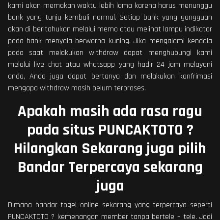
kami akan memakan waktu lebih lama karena harus menunggu
bank yang tunju kembali normal. Setiap bank yang gangguan
akan di beritahukan melalui memo atau melihat lampu indikator
pada bank menyala berwarna kuning. Jika mengalami kendala
pada saat melakukan withdraw dapat menghubungi kami
melalui live chat atau whatsapp yang hadir 24 jam melayani
anda, Anda juga dapat bertanya dan melakukan konfrimasi
mengapa withdraw masih belum terproses.
Apakah masih ada rasa ragu
pada situs PUNCAKTOTO ?
Hilangkan Sekarang juga pilih
Bandar Terpercaya sekarang
juga
Dimana bandar togel online sekarang yang terpercaya seperti
PUNCAKTOTO ? kemenangan member tanpa bertele – tele. Jadi