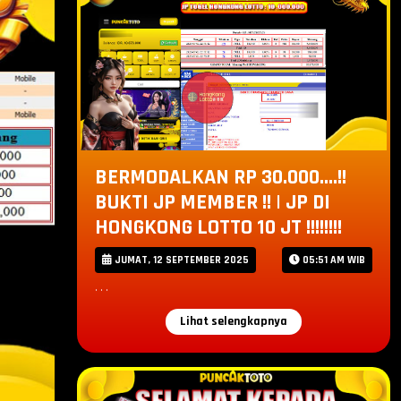
BERMODALKAN RP 30.000.…!!
BUKTI JP MEMBER !! | JP DI
HONGKONG LOTTO 10 JT !!!!!!!!
JUMAT, 12 SEPTEMBER 2025
05:51 AM WIB
. . .
Lihat selengkapnya