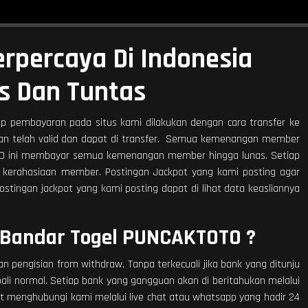
rpercaya Di Indonesia
s Dan Tuntas
 pembayaran pada situs kami dilakukan dengan cara transfer ke
arkan telah valid dan dapat di transfer. Semua kemenangan member
OTO ini membayar semua kemenangan member hingga lunas. Setiap
n kerahasiaan member. Postingan Jackpot yang kami posting agar
tingan jackpot yang kami posting dapat di lihat data keasliannya
a Bandar Togel PUNCAKTOTO ?
pengisian from withdraw, Tanpa terkecuali jika bank yang ditunju
i normal. Setiap bank yang gangguan akan di beritahukan melalui
 menghubungi kami melalui live chat atau whatsapp yang hadir 24