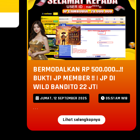
BERMODALKAN RP 500.000…!!
BUKTI JP MEMBER !! | JP DI
WILD BANDITO 22 JT|
JUMAT, 12 SEPTEMBER 2025
05:51 AM WIB
. . .
Lihat selengkapnya